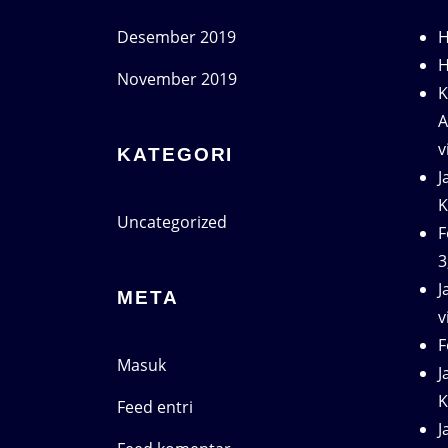
Desember 2019
H
November 2019
K
A
v
KATEGORI
J
K
Uncategorized
F
3
J
META
v
F
Masuk
J
K
Feed entri
J