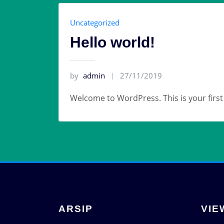
Uncategorized
Hello world!
by
admin
27/11/2019
Welcome to WordPress. This is your first p
ARSIP
VIE