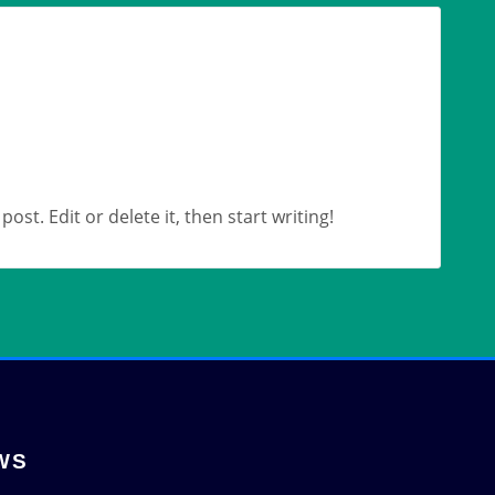
ost. Edit or delete it, then start writing!
WS