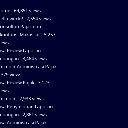
Home
- 69,851 views
ello world!
- 7,554 views
onsultan Pajak dan
kuntansi Makassar
- 5,257
iews
asa Review Laporan
euangan
- 3,464 views
ormulir Administrasi Pajak
-
,379 views
asa Review Pajak
- 3,123
iews
ormulir
- 2,933 views
asa Penyusunan Laporan
euangan
- 2,861 views
asa Administrasi Pajak
-