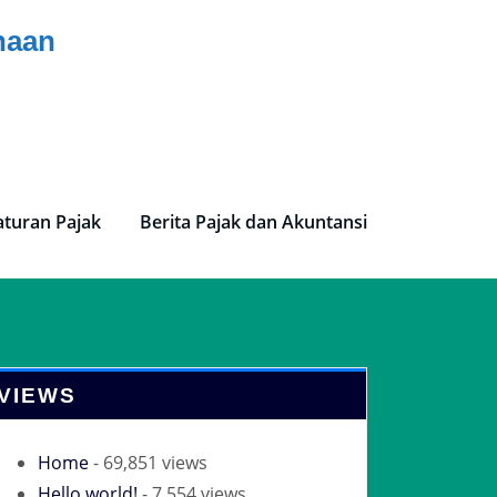
haan
aturan Pajak
Berita Pajak dan Akuntansi
VIEWS
Home
- 69,851 views
Hello world!
- 7,554 views